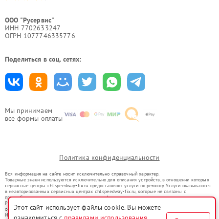
ООО "Русервис"
ИНН 7702633247
ОГРН 1077746335776
Поделиться в соц. сетях:
Мы принимаем
все формы оплаты
Политика конфиденциальности
Вся информация на сайте носит исключительно справочный характер.
Товарные знаки используются исключительно для описания устройств, в отношении которых
сервисные центры chl.speedway-fix.ru предоставляют услуги по ремонту. Услуги оказываются
в неавторизованных сервисных центрах chl.speedway-fix.ru, которые не связаны с
правообладателями товарных знаков или их официальными представителями.
Ремонт осуществляется для устройств, уже введенных в гражданский оборот в соответствии
Этот сайт использует файлы cookie. Вы можете
со статьей 1487 ГК РФ.
Использование товарных знаков не преследует цели индивидуализации услуг или введения
ознакомиться с
правилами использования