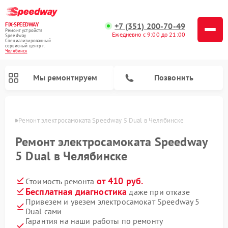
FIX-SPEEDWAY
+7 (351) 200-70-49
Ремонт устройств
Ежедневно с 9:00 до 21:00
Speedway
Специализированный
cервисный центр г.
Челябинск
Мы ремонтируем
Позвонить
инске
Ремонт электросамоката Speedway 5 Dual в Челябинске
Ремонт электросамокатов Speedway
Ремонт электросамоката Speedway
5 Dual в Челябинске
от 410 руб.
Стоимость ремонта
Бесплатная диагностика
даже при отказе
Привезем и увезем электросамокат Speedway 5
Dual сами
Гарантия на наши работы по ремонту