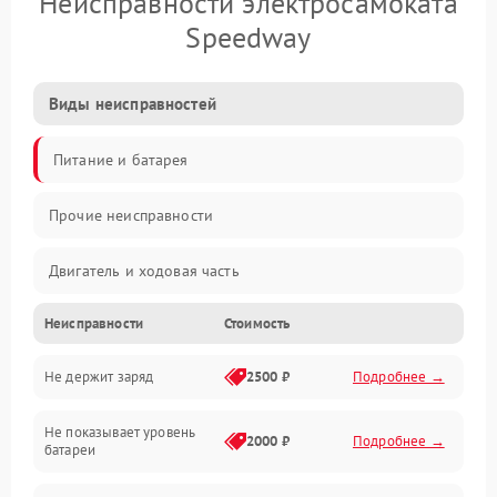
Неисправности электросамоката
Speedway
Виды неисправностей
Питание и батарея
Прочие неисправности
Двигатель и ходовая часть
Неисправности
Стоимость
Тормоза и безопасность
Не держит заряд
2500 ₽
Подробнее →
Подвеска и колеса
Не показывает уровень
Электроника и управление
2000 ₽
Подробнее →
батареи
Общие поломки