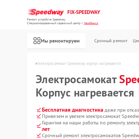
FIX-SPEEDWAY
Ремонт устройств Speedway
Специализированный cервисный центр г.
Челябинск
Мы ремонтируем
Срочный ремонт
Це
Ремонт электросамокатов Speedway
edway в Челябинске
Электросамокат Speedway корпус нагревается
Электросамокат
Spe
Корпус нагревается
Бесплатная диагностика
даже при отказ
Привезем и увезем электросамокат Speedw
Гарантия на наши работы по ремонту элек
лет
Срочный ремонт электросамокатов Speedwa