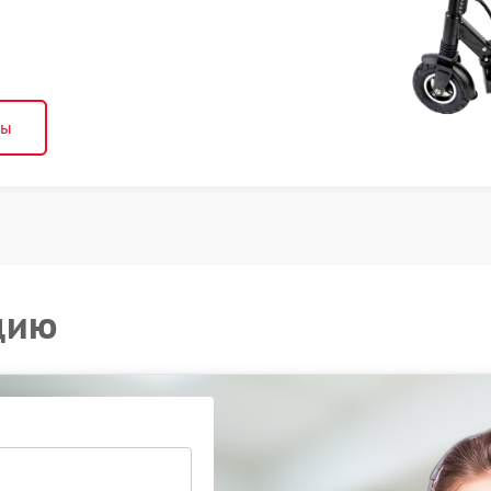
ны
цию