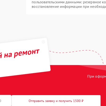
пользовательскими данными: резервное к
восстановление информации при необход
й на ремонт
При оформл
Отправить заявку и получить 1500 ₽