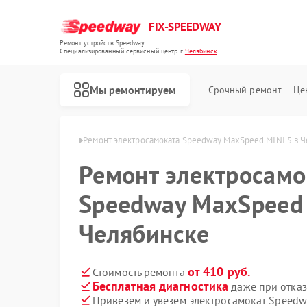
FIX-SPEEDWAY
Ремонт устройств Speedway
Специализированный cервисный центр г.
Челябинск
Мы ремонтируем
Срочный ремонт
Це
Ремонт электросамокатов Speedway
edway в Челябинске
Ремонт электросамоката Speedway MaxSpeed MINI 5 в 
Ремонт электросамо
Speedway MaxSpeed 
Челябинске
от 410 руб.
Стоимость ремонта
Бесплатная диагностика
даже при отказ
Привезем и увезем электросамокат Speedw