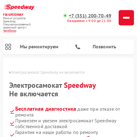
FIX-SPEEDWAY
+7 (351) 200-70-49
Ремонт устройств
Ежедневно с 9:00 до 21:00
Speedway
Специализированный
cервисный центр г.
Челябинск
Мы ремонтируем
Позвонить
инске
Электросамокат Speedway не включается
Ремонт электросамокатов Speedway
Электросамокат
Speedway
Не включается
Бесплатная диагностика
даже при отказе от
ремонта
Привезем и увезем электросамокат Speedway
собственной доставкой
Гарантия на наши работы по ремонту