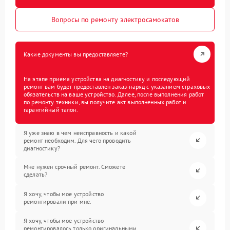
Вопросы по ремонту электросамокатов
Какие документы вы предоставляете?
На этапе приема устройства на диагностику и последующий
ремонт вам будет предоставлен заказ-наряд с указанием страховых
обязательств на ваше устройство. Далее, после выполнения работ
по ремонту техники, вы получите акт выполненных работ и
гарантийный талон.
Я уже знаю в чем неисправность и какой
ремонт необходим. Для чего проводить
диагностику?
Мне нужен срочный ремонт. Сможете
сделать?
Я хочу, чтобы мое устройство
ремонтировали при мне.
Я хочу, чтобы мое устройство
ремонтировалось только оригинальными