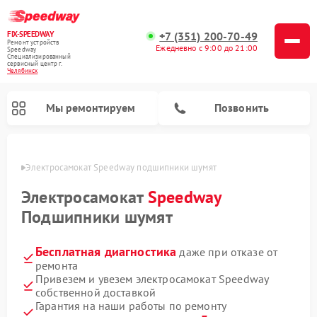
FIX-SPEEDWAY
+7 (351) 200-70-49
Ремонт устройств
Ежедневно с 9:00 до 21:00
Speedway
Специализированный
cервисный центр г.
Челябинск
Мы ремонтируем
Позвонить
инске
Электросамокат Speedway подшипники шумят
Ремонт электросамокатов Speedway
Электросамокат
Speedway
Подшипники шумят
Бесплатная диагностика
даже при отказе от
ремонта
Привезем и увезем электросамокат Speedway
собственной доставкой
Гарантия на наши работы по ремонту