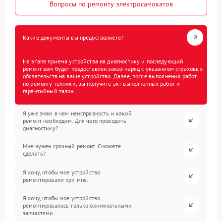
Вопросы по ремонту электросамокатов
Какие документы вы предоставляете?
На этапе приема устройства на диагностику и последующий
ремонт вам будет предоставлен заказ-наряд с указанием страховых
обязательств на ваше устройство. Далее, после выполнения работ
по ремонту техники, вы получите акт выполненных работ и
гарантийный талон.
Я уже знаю в чем неисправность и какой
ремонт необходим. Для чего проводить
диагностику?
Мне нужен срочный ремонт. Сможете
сделать?
Я хочу, чтобы мое устройство
ремонтировали при мне.
Я хочу, чтобы мое устройство
ремонтировалось только оригинальными
запчастями.