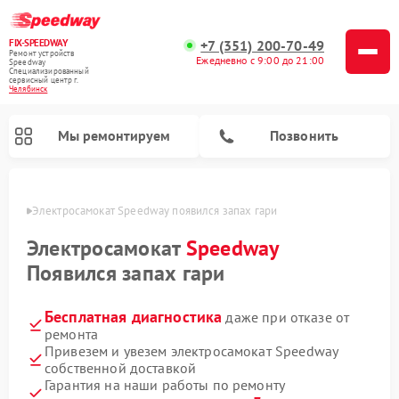
FIX-SPEEDWAY
+7 (351) 200-70-49
Ремонт устройств
Ежедневно с 9:00 до 21:00
Speedway
Специализированный
cервисный центр г.
Челябинск
Мы ремонтируем
Позвонить
инске
Электросамокат Speedway появился запах гари
Ремонт электросамокатов Speedway
Электросамокат
Speedway
Появился запах гари
Бесплатная диагностика
даже при отказе от
ремонта
Привезем и увезем электросамокат Speedway
собственной доставкой
Гарантия на наши работы по ремонту