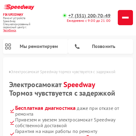
FIX-SPEEDWAY
+7 (351) 200-70-49
Ремонт устройств
Ежедневно с 9:00 до 21:00
Speedway
Специализированный
cервисный центр г.
Челябинск
Мы ремонтируем
Позвонить
инске
Электросамокат Speedway тормоз чувствуется с задержкой
Ремонт электросамокатов Speedway
Электросамокат
Speedway
Тормоз чувствуется с задержкой
Бесплатная диагностика
даже при отказе от
ремонта
Привезем и увезем электросамокат Speedway
собственной доставкой
Гарантия на наши работы по ремонту