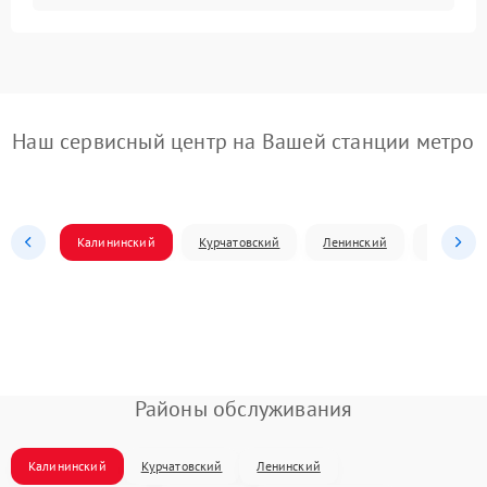
Наш сервисный центр на Вашей станции метро
Калининский
Курчатовский
Ленинский
Металлур
Районы обслуживания
Калининский
Курчатовский
Ленинский