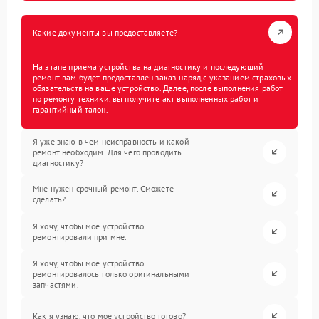
Какие документы вы предоставляете?
На этапе приема устройства на диагностику и последующий
ремонт вам будет предоставлен заказ-наряд с указанием страховых
обязательств на ваше устройство. Далее, после выполнения работ
по ремонту техники, вы получите акт выполненных работ и
гарантийный талон.
Я уже знаю в чем неисправность и какой
ремонт необходим. Для чего проводить
диагностику?
Мне нужен срочный ремонт. Сможете
сделать?
Я хочу, чтобы мое устройство
ремонтировали при мне.
Я хочу, чтобы мое устройство
ремонтировалось только оригинальными
запчастями.
Как я узнаю, что мое устройство готово?